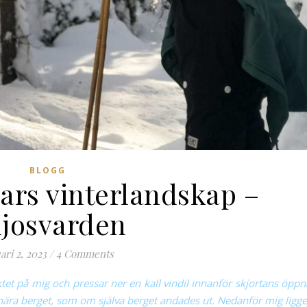
BLOGG
rs vinterlandskap –
josvarden
ari 2, 2023
/
4 Comments
ktet på mig och pressar ner en kall vindil innanför skjortans öppn
 nära berget, som om själva berget andades ut. Nedanför mig ligge