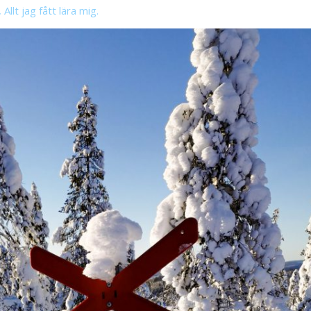
llt jag fått lära mig.