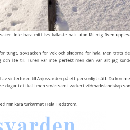
ker. Inte bara mitt livs kallaste natt utan lät mig även upplev
för tungt, sovsäcken för vek och skidorna för hala. Men trots de
och lite till. Turen var inte perfekt men den var allt jag kund
a del av vinterturen till Anjosvarden på ett personligt sätt. Du komme
ån tre dagar i ett kallt men smärtsamt vackert vildmarkslandskap so
med min kära turkarmat Hela Hedström.