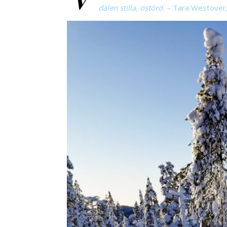
dalen stilla, ostörd.
– Tara Westover, A