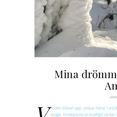
Mina drömma
An
janu
V
inden blåser upp, piskar håret i ansi
krage. Vindbyarna är kraftiga så här