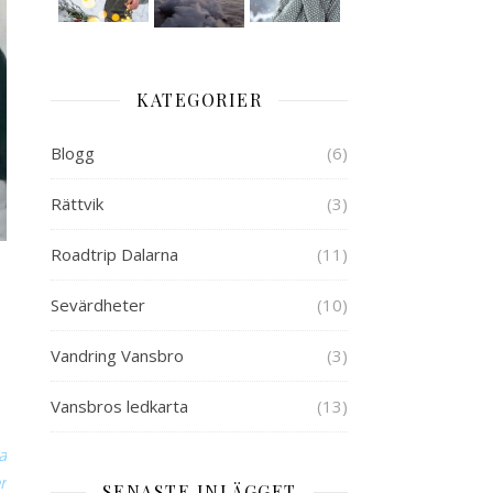
KATEGORIER
Blogg
(6)
Rättvik
(3)
Roadtrip Dalarna
(11)
Sevärdheter
(10)
Vandring Vansbro
(3)
Vansbros ledkarta
(13)
a
r
SENASTE INLÄGGET